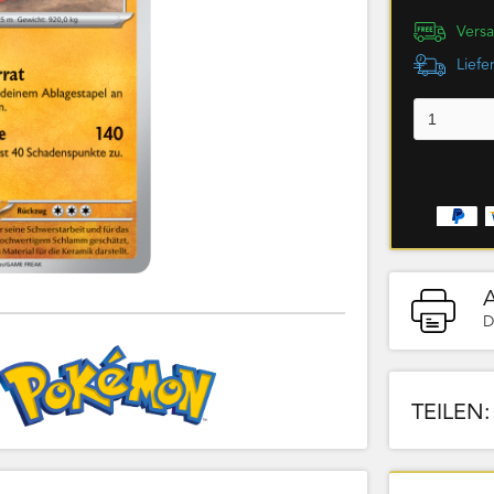
Versa
Liefe
D
TEILEN: