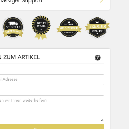
klassiger Support
Team Bags
Pokemon - Start Deck 100 Battle
ließbar
Collection (Japanisch)
 ZUM ARTIKEL
Bestseller
Sofort lieferbar