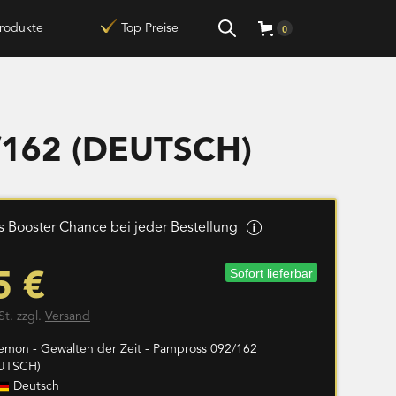
rodukte
Top Preise
0
2/162 (DEUTSCH)
 Booster Chance bei jeder Bestellung
Sofort lieferbar
5 €
St. zzgl.
Versand
emon - Gewalten der Zeit - Pampross 092/162
UTSCH)
Deutsch