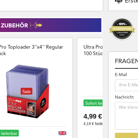
Erst
 ZUBEHÖR
Pro Toploader 3''x4'' Regular
Ultra Pro Card Sleeves 
̈ck
100 Stück Wiederversch
FRAGEN
E-Mail
Sale
Nachricht
Sofort lieferbar
4,99 €
4,19 € Netto
 lieferbar