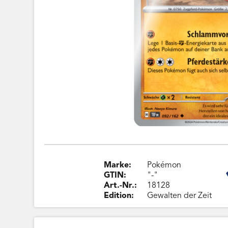
Marke:
Pokémon
GTIN:
"-"
Art.-Nr.:
18128
Edition:
Gewalten der Zeit