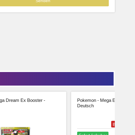
39,99
33,61 € Netto
tseite
Beschreibung
Zur Produktseite
a Dream Ex Booster -
Pokemon - Mega Entwicklung
Deutsch
Bestseller