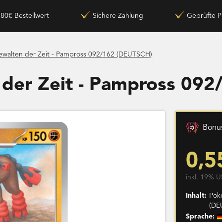
180€ Bestellwert
Sichere Zahlung
Geprüfte P
walten der Zeit - Pampross 092/162 (DEUTSCH)
der Zeit - Pampross 09
Bonus
0,5
inkl. 19% U
Inhalt:
Pok
(DE
Sprache: