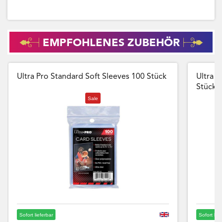
EMPFOHLENES ZUBEHÖR
Ultra Pro Standard Soft Sleeves 100 Stück
Ultra P
Stück
Sale
Sofort lieferbar
Sofort lie