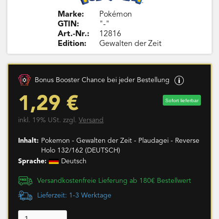
Marke:
Pokémon
GTIN:
"-"
Art.-Nr.:
12816
Edition:
Gewalten der Zeit
Bonus Booster Chance bei jeder Bestellung
1,29 €
Sofort lieferbar
inkl. 19% USt. zzgl.
Versand
Inhalt:
Pokemon - Gewalten der Zeit - Plaudagei - Reverse
Holo 132/162 (DEUTSCH)
Sprache:
Deutsch
Versandkostenfreie Lieferung ab 180€ Bestellwert
Lieferzeit: 1-3 Werktage