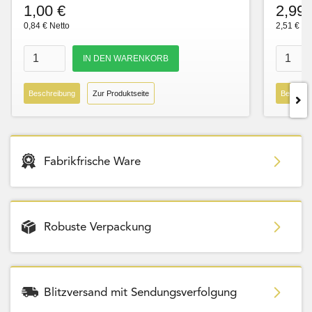
1,00 €
2,99 
0,84 € Netto
2,51 € Ne
Beschreibung
Zur Produktseite
Beschre
Fabrikfrische Ware
Robuste Verpackung
Blitzversand mit Sendungsverfolgung