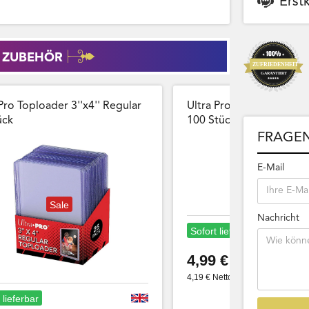
Erst
 ZUBEHÖR
Pro Toploader 3''x4'' Regular
Ultra Pro Card Sleeves 
̈ck
100 Stück Wiederversch
FRAGEN
E-Mail
Sale
Nachricht
Sofort lieferbar
4,99 €
4,19 € Netto
 lieferbar