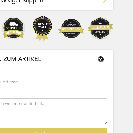
klassiger Support
Team Bags
Pokemon - Start Deck 100 Battle
ließbar
Collection (Japanisch)
 ZUM ARTIKEL
Bestseller
Sofort lieferbar