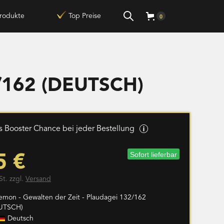
rodukte
Top Preise
0
2/162 (DEUTSCH)
 Booster Chance bei jeder Bestellung
Sofort lieferbar
5 €
St. zzgl.
Versand
emon - Gewalten der Zeit - Plaudagei 132/162
UTSCH)
Deutsch