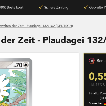
180€ Bestellwert
Sichere Zahlung
Geprüfte P
walten der Zeit - Plaudagei 132/162 (DEUTSCH)
der Zeit - Plaudagei 13
Bonus
0,5
inkl. 19% U
Inhalt:
Pok
(DE
Sprache: