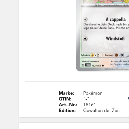
Marke:
Pokémon
GTIN:
"-"
Art.-Nr.:
18161
Edition:
Gewalten der Zeit