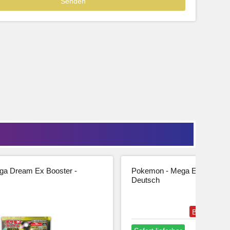
39,99
33,61 € Netto
tseite
Beschreibung
Zur Produktseite
a Dream Ex Booster -
Pokemon - Mega Entwicklung
Deutsch
Bestseller