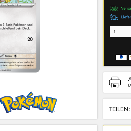
Versa
Liefe
D
TEILEN: