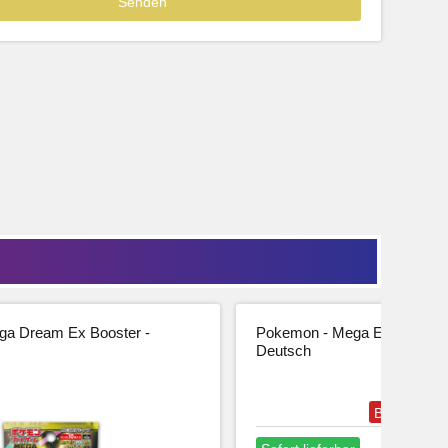
39,99
33,61 € Netto
tseite
Beschreibung
Zur Produktseite
a Dream Ex Booster -
Pokemon - Mega Entwicklung
Deutsch
Bestseller