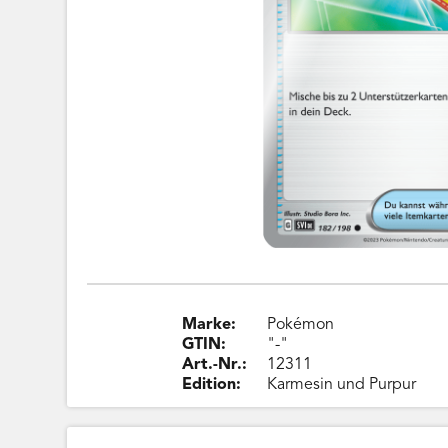
Marke:
Pokémon
GTIN:
"-"
Art.-Nr.:
12311
Edition:
Karmesin und Purpur