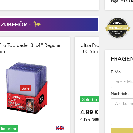
Erst
 ZUBEHÖR
Pro Toploader 3''x4'' Regular
Ultra Pro Card Sleeves 
̈ck
100 Stück Wiederversch
FRAGEN
E-Mail
Sale
Nachricht
Sofort lieferbar
4,99 €
4,19 € Netto
 lieferbar