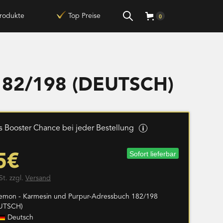
rodukte
Top Preise
0
 182/198 (DEUTSCH)
 Booster Chance bei jeder Bestellung
Sofort lieferbar
5€
St. zzgl.
Versand
emon - Karmesin und Purpur-Adressbuch 182/198
UTSCH)
Deutsch