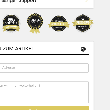
klassiger Support
Team Bags
Pokemon - Start Deck 100 Battle
ließbar
Collection (Japanisch)
 ZUM ARTIKEL
Bestseller
Sofort lieferbar