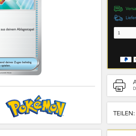
Versa
Liefe
D
TEILEN: