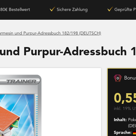
180€ Bestellwert
Sichere Zahlung
Geprüfte P
armesin und Purpur-Adressbuch 182/198 (DEUTSCH)
 und Purpur-Adressbuch
Bonus
0,5
inkl. 19% U
Inhalt:
Pok
(DE
Sprache: