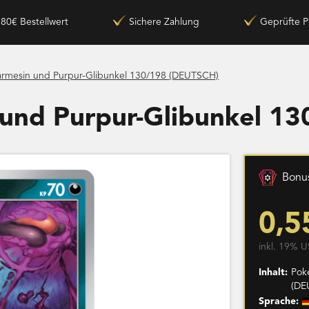
180€ Bestellwert
Sichere Zahlung
Geprüfte P
rmesin und Purpur-Glibunkel 130/198 (DEUTSCH)
und Purpur-Glibunkel 1
Bonus
0,5
inkl. 19% U
Inhalt:
Pok
(DE
Sprache: