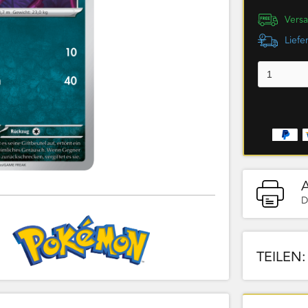
Versa
Liefe
D
TEILEN: