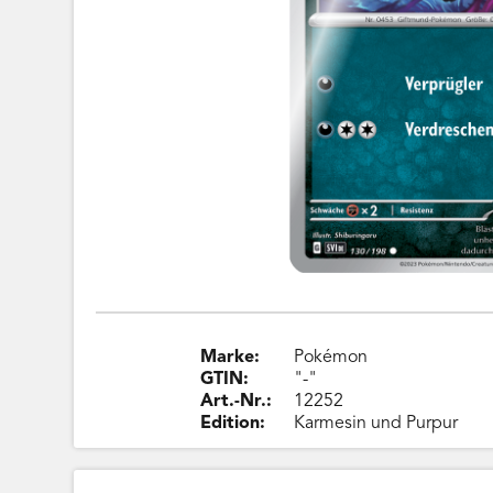
Marke:
Pokémon
GTIN:
"-"
Art.-Nr.:
12252
Edition:
Karmesin und Purpur