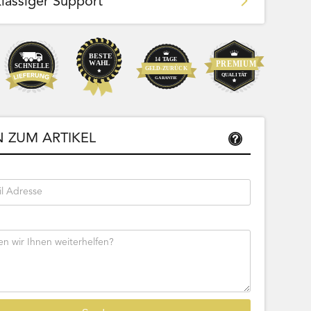
klassiger Support
Team Bags
Pokemon - Start Deck 100 Battle
ließbar
Collection (Japanisch)
 ZUM ARTIKEL
Bestseller
Sofort lieferbar