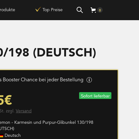
rodukte
Top Preise
0
30/198 (DEUTSCH)
 Booster Chance bei jeder Bestellung
Sofort lieferbar
5€
St. zzgl.
Versand
emon - Karmesin und Purpur-Glibunkel 130/198
UTSCH)
Deutsch