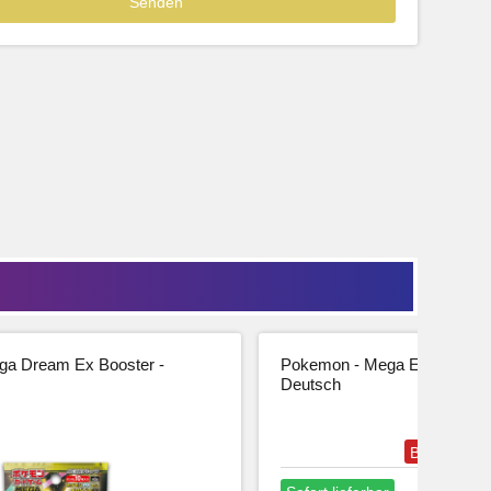
39,99
33,61 € Netto
tseite
Beschreibung
Zur Produktseite
a Dream Ex Booster -
Pokemon - Mega Entwicklung
Deutsch
Bestseller