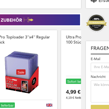
Erst
 ZUBEHÖR
Pro Toploader 3''x4'' Regular
Ultra Pro Card Sleeves 
̈ck
100 Stück Wiederversch
FRAGEN
E-Mail
Sale
Nachricht
Sofort lieferbar
4,99 €
4,19 € Netto
 lieferbar