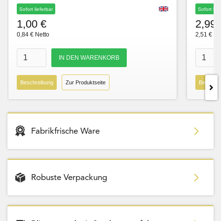
Sofort lieferbar
Sofort lie
1,00 €
2,99 
0,84 € Netto
2,51 € Ne
Beschreibung
Zur Produktseite
Beschre
Fabrikfrische Ware
Robuste Verpackung