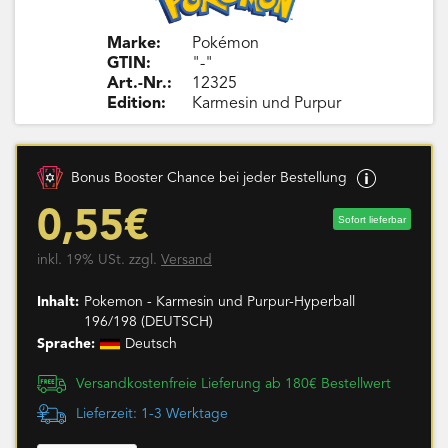
Marke:
Pokémon
GTIN:
"-"
Art.-Nr.:
12325
Edition:
Karmesin und Purpur
Bonus Booster Chance bei jeder Bestellung
0,55€
Sofort lieferbar
inkl. 19% USt. zzgl.
Versand
Inhalt:
Pokemon - Karmesin und Purpur-Hyperball
196/198 (DEUTSCH)
Sprache:
Deutsch
Versandkostenfreie Lieferung ab 180€ Bestellwert
Lieferzeit: 1-3 Werktage