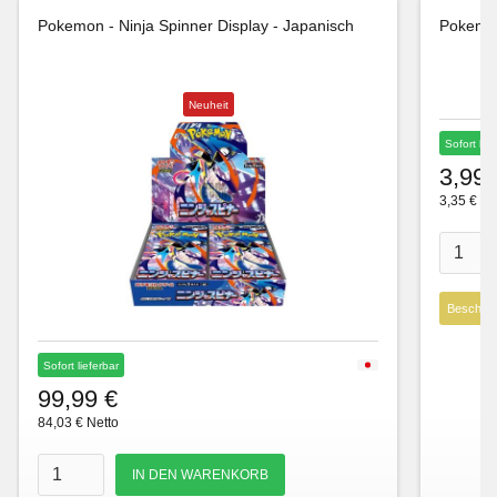
Pokemon - Ninja Spinner Display - Japanisch
Pokemon
Neuheit
Sofort lie
3,99 
3,35 € Ne
Beschre
Sofort lieferbar
99,99 €
84,03 € Netto