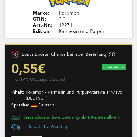
Marke:
Pokémon
GTIN:
"-"
Art.-Nr.:
12271
Edition:
Karmesin und Purpur
Bonus Booster Chance bei jeder Bestellung
0,55€
Sofort lieferbar
inkl. 19% USt. zzgl.
Versand
Inhalt:
Pokemon - Karmesin und Purpur-Staravia 149/198
(DEUTSCH)
Sprache:
Deutsch
Versandkostenfreie Lieferung ab 180€ Bestellwert
Lieferzeit: 1-3 Werktage