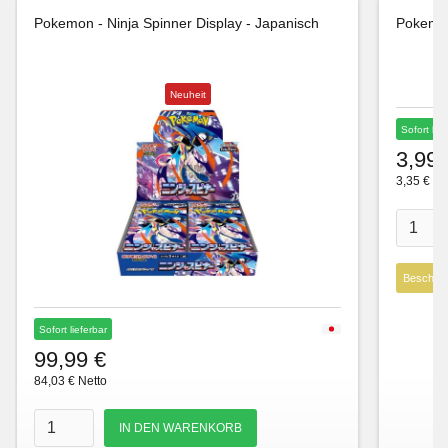
Pokemon - Ninja Spinner Display - Japanisch
Pokemon
Neuheit
Sofort lie
3,99 
3,35 € Ne
Beschre
Sofort lieferbar
99,99 €
84,03 € Netto