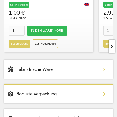
Sofort lieferbar
Sofort lie
1,00 €
2,99 
0,84 € Netto
2,51 € Ne
Beschreibung
Zur Produktseite
Beschre
Fabrikfrische Ware
Robuste Verpackung