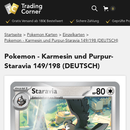
0
Gratis Versand ab 180€ Bestellwert
Sichere Zahlung
Geprüfte Pr
>
>
>
Startseite
Pokemon Karten
Einzelkarten
Pokemon - Karmesin und Purpur-Staravia 149/198 (DEUTSCH)
Pokemon - Karmesin und Purpur-
Staravia 149/198 (DEUTSCH)