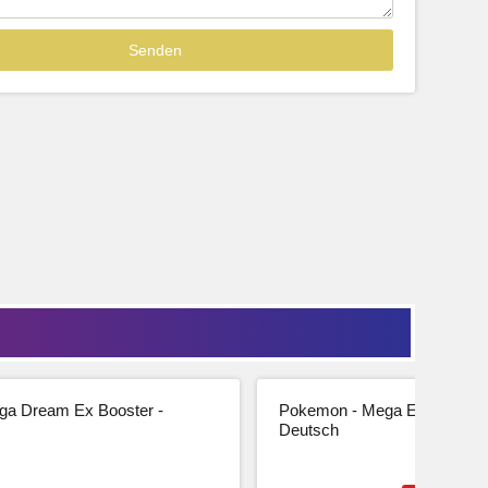
Sofort lieferbar
39,99
33,61 € Netto
tseite
Beschreibung
Zur Produktseite
a Dream Ex Booster -
Pokemon - Mega Entwicklung
Deutsch