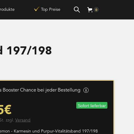
rodukte
Top Preise
0
nd 197/198
 Booster Chance bei jeder Bestellung
Sofort lieferbar
5€
St. zzgl.
Versand
emon - Karmesin und Purpur-Vitalitätsband 197/198