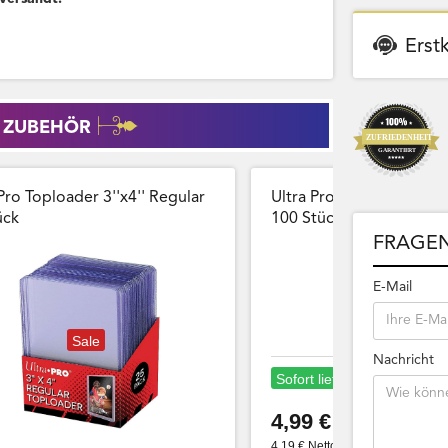
Erst
 ZUBEHÖR
Pro Toploader 3''x4'' Regular
Ultra Pro Card Sleeves 
̈ck
100 Stück Wiederversch
FRAGEN
E-Mail
Sale
Nachricht
Sofort lieferbar
4,99 €
4,19 € Netto