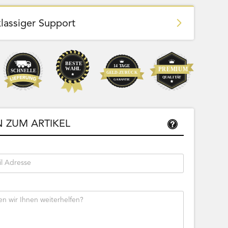
klassiger Support
Team Bags
Pokemon - Start Deck 100 Battle
ließbar
Collection (Japanisch)
 ZUM ARTIKEL
Bestseller