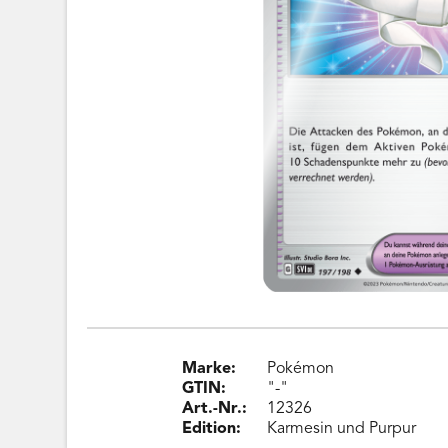
Marke:
Pokémon
GTIN:
"-"
Art.-Nr.:
12326
Edition:
Karmesin und Purpur