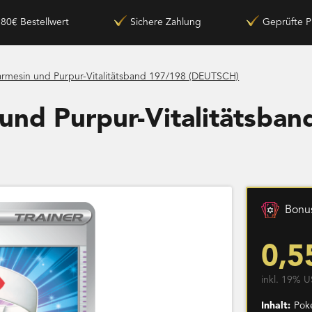
180€ Bestellwert
Sichere Zahlung
Geprüfte P
rmesin und Purpur-Vitalitätsband 197/198 (DEUTSCH)
und Purpur-Vitalitätsba
Bonus
0,5
inkl. 19% U
Inhalt:
Pok