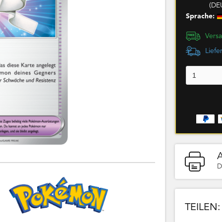
(DE
Sprache:
Versa
Liefe
D
TEILEN: