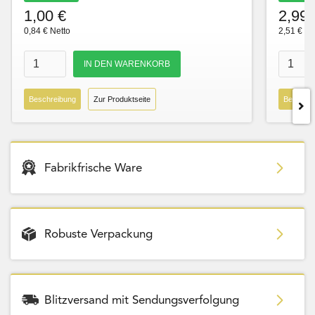
1,00 €
2,99 
0,84 € Netto
2,51 € Ne
Beschreibung
Zur Produktseite
Beschre
Fabrikfrische Ware
Robuste Verpackung
Blitzversand mit Sendungsverfolgung