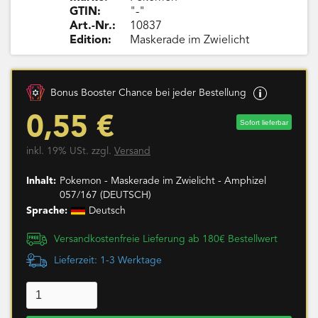
GTIN:
"-"
Art.-Nr.:
10837
Edition:
Maskerade im Zwielicht
Bonus Booster Chance bei jeder Bestellung
0,55 €
Sofort lieferbar
inkl. 19% USt. zzgl.
Versand
Inhalt:
Pokemon - Maskerade im Zwielicht - Amphizel
057/167 (DEUTSCH)
Sprache:
Deutsch
Versandkostenfreie Lieferung ab 180€ Bestellwert
Lieferzeit: 1-3 Werktage