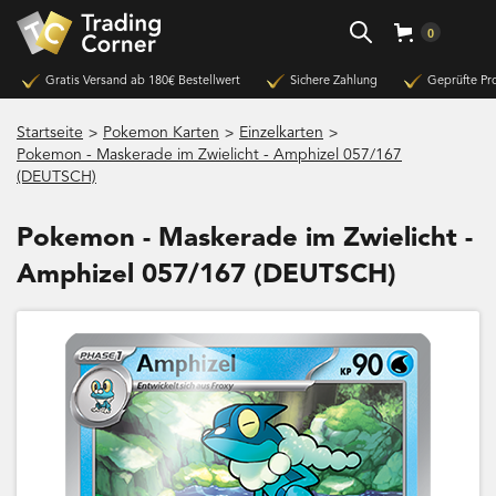
0
Gratis Versand ab 180€ Bestellwert
Sichere Zahlung
Geprüfte Pr
>
>
>
Startseite
Pokemon Karten
Einzelkarten
Pokemon - Maskerade im Zwielicht - Amphizel 057/167
(DEUTSCH)
Pokemon - Maskerade im Zwielicht -
Amphizel 057/167 (DEUTSCH)