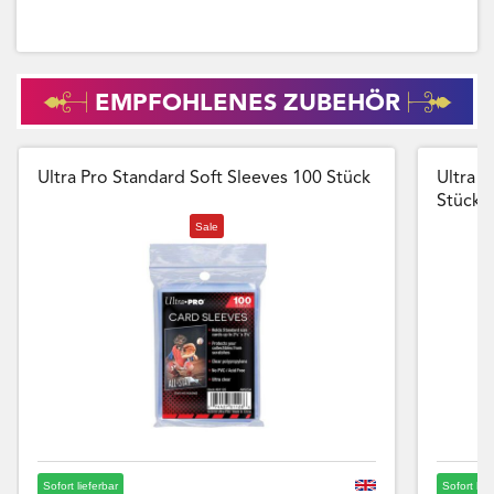
EMPFOHLENES ZUBEHÖR
Ultra Pro Standard Soft Sleeves 100 Stück
Ultra P
Stück
Sale
Sofort lieferbar
Sofort lie