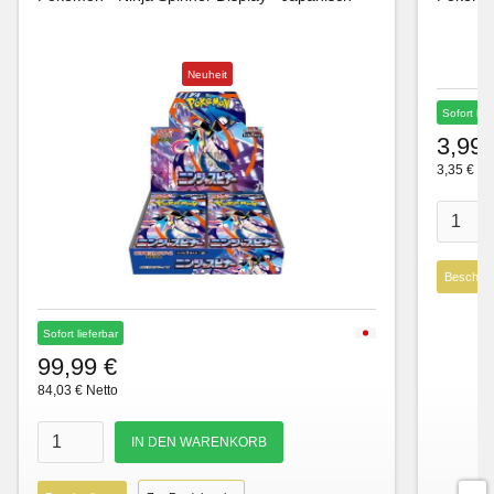
Neuheit
Sofort lie
3,99 
3,35 € Ne
Beschre
Sofort lieferbar
99,99 €
84,03 € Netto