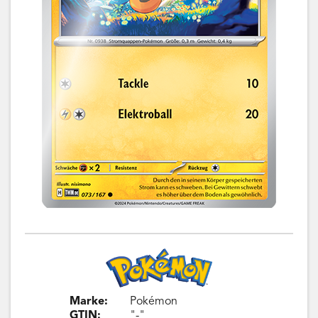
Marke:
Pokémon
GTIN:
"-"