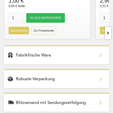
1,00 €
2,99 
0,84 € Netto
2,51 € Ne
Beschreibung
Zur Produktseite
Beschre
Fabrikfrische Ware
Robuste Verpackung
Blitzversand mit Sendungsverfolgung