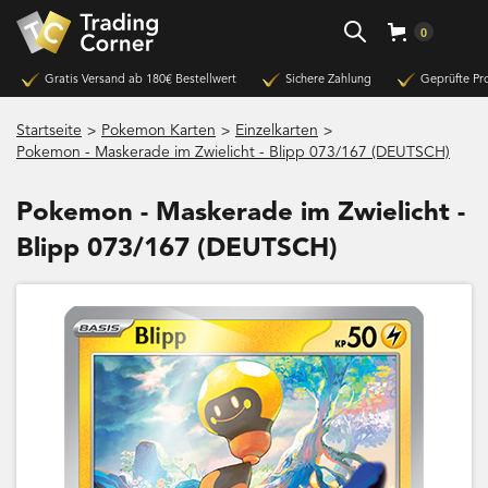
0
Gratis Versand ab 180€ Bestellwert
Sichere Zahlung
Geprüfte Pr
>
>
>
Startseite
Pokemon Karten
Einzelkarten
Pokemon - Maskerade im Zwielicht - Blipp 073/167 (DEUTSCH)
Pokemon - Maskerade im Zwielicht -
Blipp 073/167 (DEUTSCH)