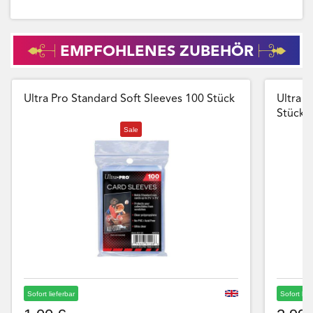
EMPFOHLENES ZUBEHÖR
Ultra Pro Standard Soft Sleeves 100 Stück
Ultra P
Stück
Sale
Sofort lieferbar
Sofort lie