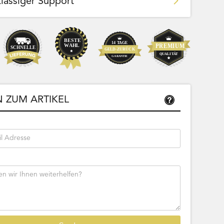
klassiger Support
Team Bags
Pokemon - Start Deck 100 Battle
ließbar
Collection (Japanisch)
 ZUM ARTIKEL
Bestseller
Sofort lieferbar