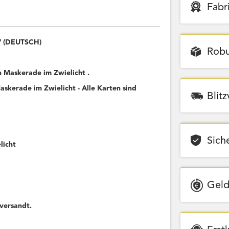
Fabr
67 (DEUTSCH)
Robu
Maskerade im Zwielicht .
kerade im Zwielicht - Alle Karten sind
Blit
Sich
licht
Geld
versandt.