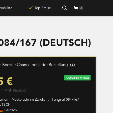
rodukte
Top Preise
0
f 084/167 (DEUTSCH)
 Booster Chance bei jeder Bestellung
Sofort lieferbar
5 €
St. zzgl.
Versand
emon - Maskerade im Zwielicht - Farigiraf 084/167
UTSCH)
Deutsch