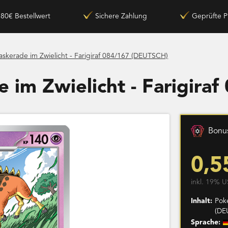
180€ Bestellwert
Sichere Zahlung
Geprüfte P
skerade im Zwielicht - Farigiraf 084/167 (DEUTSCH)
 im Zwielicht - Farigira
Bonus
0,5
inkl. 19% U
Inhalt:
Pok
(DE
Sprache: