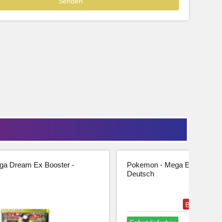
39,99
33,61 € Netto
tseite
Beschreibung
Zur Produktseite
a Dream Ex Booster -
Pokemon - Mega Entwicklung
Deutsch
Bestseller