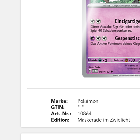
Marke:
Pokémon
GTIN:
"-"
Art.-Nr.:
10864
Edition:
Maskerade im Zwielicht