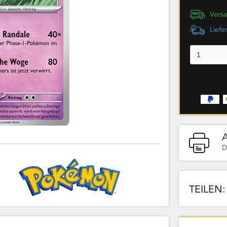
Versa
Liefe
D
TEILEN: