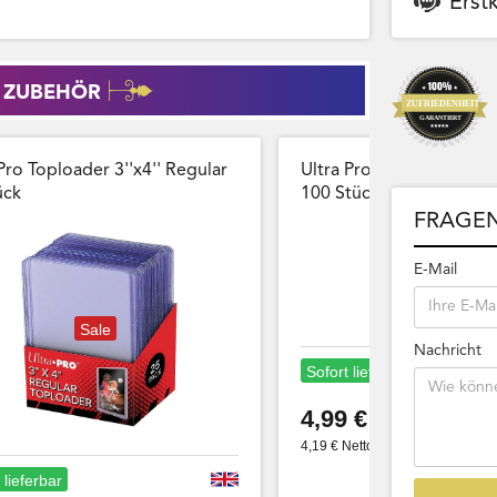
Erst
 ZUBEHÖR
Pro Toploader 3''x4'' Regular
Ultra Pro Card Sleeves 
̈ck
100 Stück Wiederversch
FRAGEN
E-Mail
Sale
Nachricht
Sofort lieferbar
4,99 €
4,19 € Netto
 lieferbar