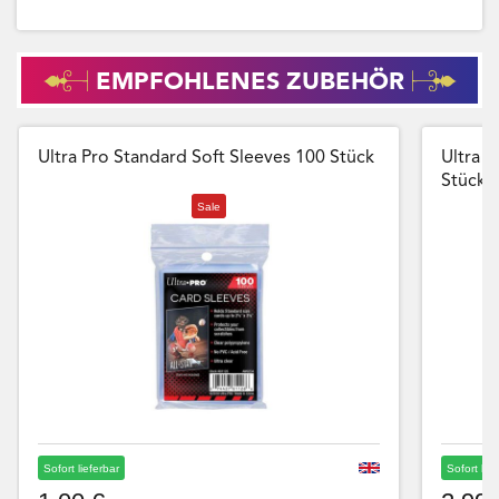
EMPFOHLENES ZUBEHÖR
Ultra Pro Standard Soft Sleeves 100 Stück
Ultra P
Stück
Sale
Sofort lieferbar
Sofort lie