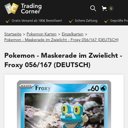
0
Gratis Versand ab 180€ Bestellwert
Sichere Zahlung
Geprüfte Pr
>
>
>
Startseite
Pokemon Karten
Einzelkarten
Pokemon - Maskerade im Zwielicht - Froxy 056/167 (DEUTSCH)
Pokemon - Maskerade im Zwielicht -
Froxy 056/167 (DEUTSCH)