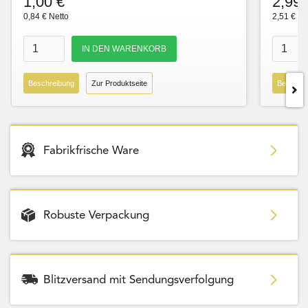
1,00 €
2,99 
0,84 € Netto
2,51 € Ne
Beschreibung
Zur Produktseite
Beschre
Fabrikfrische Ware
Robuste Verpackung
Blitzversand mit Sendungsverfolgung