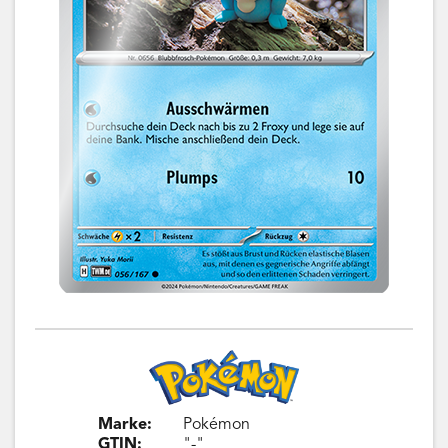
Marke:
Pokémon
GTIN:
"-"