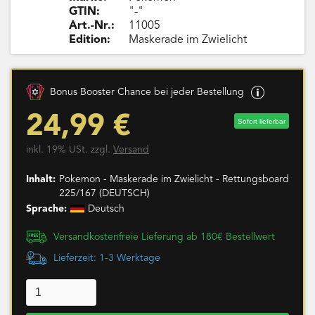
GTIN:
"-"
Art.-Nr.:
11005
Edition:
Maskerade im Zwielicht
Bonus Booster Chance bei jeder Bestellung
24,99 €
Sofort lieferbar
inkl. 19% USt. zzgl.
Versand
Inhalt:
Pokemon - Maskerade im Zwielicht - Rettungsboard
225/167 (DEUTSCH)
Sprache:
Deutsch
Versandkostenfreie Lieferung ab 180€ Bestellwert
Lieferzeit: 1-3 Werktage