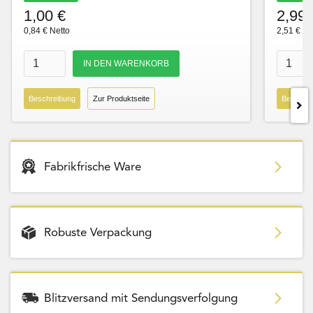
1,00 €
2,99 
0,84 € Netto
2,51 € Ne
Beschreibung
Zur Produktseite
Beschre
Fabrikfrische Ware
Robuste Verpackung
Blitzversand mit Sendungsverfolgung