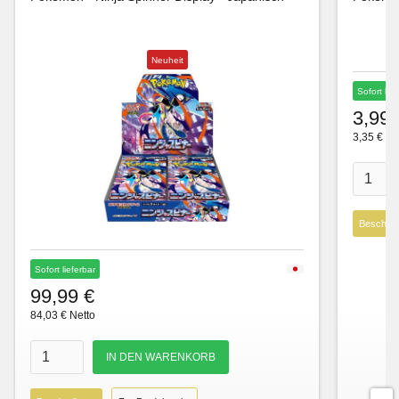
Neuheit
Sofort lie
3,99 
3,35 € Ne
Beschre
Sofort lieferbar
99,99 €
84,03 € Netto