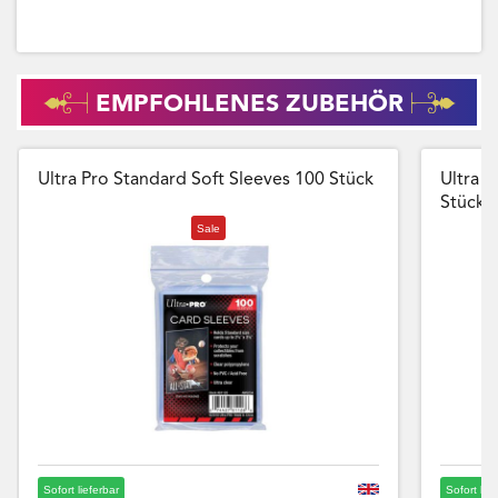
EMPFOHLENES ZUBEHÖR
Ultra Pro Standard Soft Sleeves 100 Stück
Ultra P
Stück
Sale
Sofort lieferbar
Sofort lie