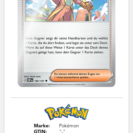
Marke:
Pokémon
GTIN:
"-"