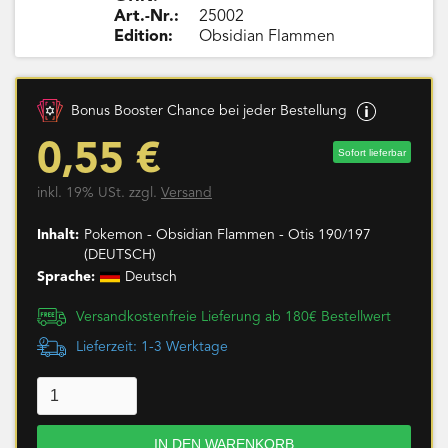
Art.-Nr.:
25002
Edition:
Obsidian Flammen
Bonus Booster Chance bei jeder Bestellung
0,55 €
Sofort lieferbar
inkl. 19% USt. zzgl.
Versand
Inhalt:
Pokemon - Obsidian Flammen - Otis 190/197
(DEUTSCH)
Sprache:
Deutsch
Versandkostenfreie Lieferung ab 180€ Bestellwert
Lieferzeit: 1-3 Werktage