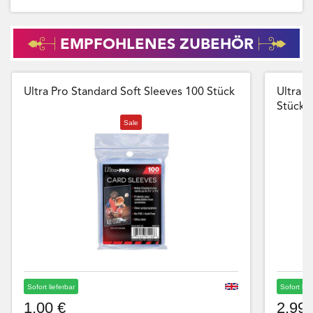
EMPFOHLENES ZUBEHÖR
Ultra Pro Standard Soft Sleeves 100 Stück
Ultra P
Stück
Sale
Sofort lieferbar
Sofort lie
1,00 €
2,99 