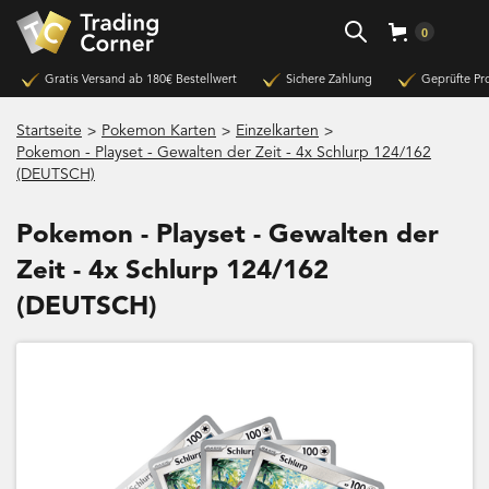
0
Gratis Versand ab 180€ Bestellwert
Sichere Zahlung
Geprüfte Pr
>
>
>
Startseite
Pokemon Karten
Einzelkarten
Pokemon - Playset - Gewalten der Zeit - 4x Schlurp 124/162
(DEUTSCH)
Pokemon - Playset - Gewalten der
Zeit - 4x Schlurp 124/162
(DEUTSCH)