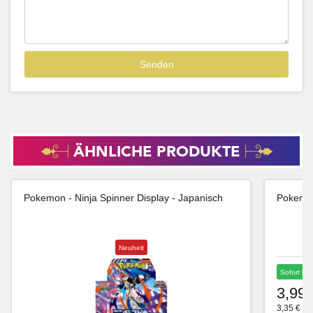
ÄHNLICHE PRODUKTE
Pokemon - Ninja Spinner Display - Japanisch
Pokemon
Neuheit
Sofort lie
3,99 
3,35 € Ne