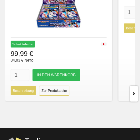
Beschre
Sofort lieferbar
99,99 €
84,03 € Netto
Beschreibung
Zur Produktseite