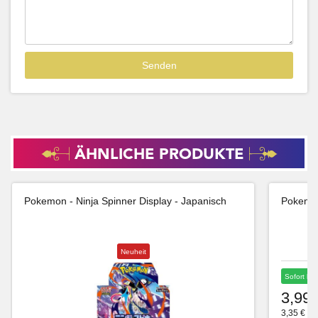
ÄHNLICHE PRODUKTE
Pokemon - Ninja Spinner Display - Japanisch
Pokemon
Neuheit
Sofort lie
3,99 
3,35 € Ne