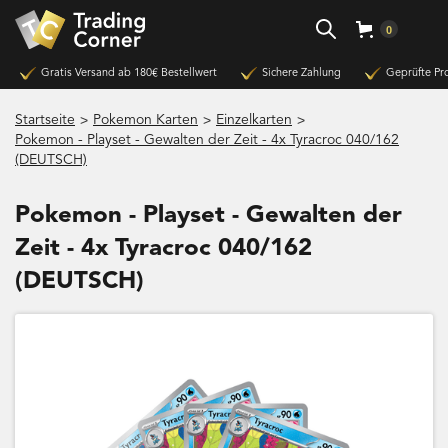
0
Gratis Versand ab 180€ Bestellwert
Sichere Zahlung
Geprüfte Pr
>
>
>
Startseite
Pokemon Karten
Einzelkarten
Pokemon - Playset - Gewalten der Zeit - 4x Tyracroc 040/162
(DEUTSCH)
Pokemon - Playset - Gewalten der
Zeit - 4x Tyracroc 040/162
(DEUTSCH)