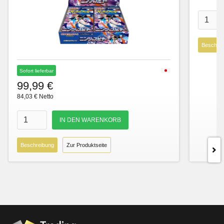
Beschre
Sofort lieferbar
99,99 €
84,03 € Netto
Beschreibung
Zur Produktseite