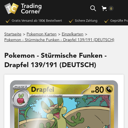
0
Gratis Versand ab 180€ Bestellwert
Sichere Zahlung
Geprüfte Pr
>
>
>
Startseite
Pokemon Karten
Einzelkarten
Pokemon - Stürmische Funken - Drapfel 139/191 (DEUTSCH)
Pokemon - Stürmische Funken -
Drapfel 139/191 (DEUTSCH)