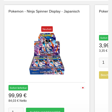
Pokemon - Ninja Spinner Display - Japanisch
Pokemon
Neuheit
Sofort lie
3,99 
3,35 € Ne
Beschre
Sofort lieferbar
99,99 €
84,03 € Netto