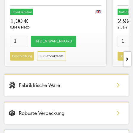
Sofort lieferbar
Sofort lie
1,00 €
2,99 
0,84 € Netto
2,51 € Ne
Beschreibung
Zur Produktseite
Beschre
Fabrikfrische Ware
Robuste Verpackung