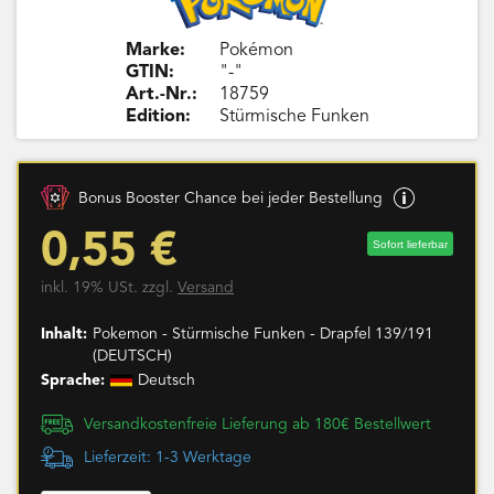
Marke:
Pokémon
GTIN:
"-"
Art.-Nr.:
18759
Edition:
Stürmische Funken
Bonus Booster Chance bei jeder Bestellung
0,55 €
Sofort lieferbar
inkl. 19% USt. zzgl.
Versand
Inhalt:
Pokemon - Stürmische Funken - Drapfel 139/191
(DEUTSCH)
Sprache:
Deutsch
Versandkostenfreie Lieferung ab 180€ Bestellwert
Lieferzeit: 1-3 Werktage