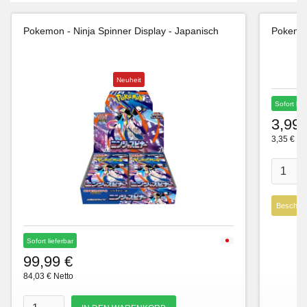
Pokemon - Ninja Spinner Display - Japanisch
Pokemon
Neuheit
Sofort lie
3,99 
3,35 € Ne
Beschre
Sofort lieferbar
99,99 €
84,03 € Netto