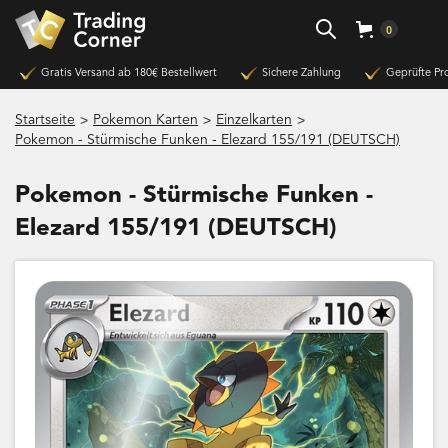
0
Gratis Versand ab 180€ Bestellwert
Sichere Zahlung
Geprüfte Pr
>
>
>
Startseite
Pokemon Karten
Einzelkarten
Pokemon - Stürmische Funken - Elezard 155/191 (DEUTSCH)
Pokemon - Stürmische Funken -
Elezard 155/191 (DEUTSCH)