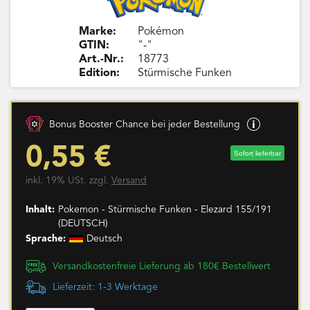
Marke:
Pokémon
GTIN:
"-"
Art.-Nr.:
18773
Edition:
Stürmische Funken
Bonus Booster Chance bei jeder Bestellung
0,55 €
Sofort lieferbar
inkl. 19% USt. zzgl.
Versand
Inhalt:
Pokemon - Stürmische Funken - Elezard 155/191
(DEUTSCH)
Sprache:
Deutsch
Versandkostenfreie Lieferung ab 180€ Bestellwert
Lieferzeit: 1-3 Werktage