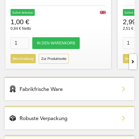
Sofort lieferbar
Sofort lie
1,00 €
2,99 
0,84 € Netto
2,51 € Ne
Beschreibung
Zur Produktseite
Beschre
Fabrikfrische Ware
Robuste Verpackung