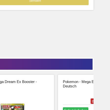
39,99
33,61 € Netto
tseite
Beschreibung
Zur Produktseite
a Dream Ex Booster -
Pokemon - Mega Entwicklung
Deutsch
Bestseller