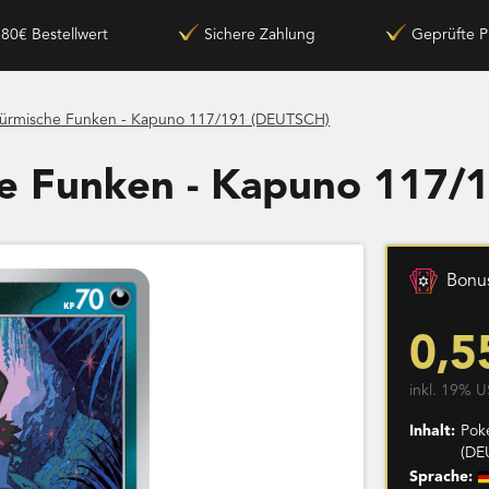
180€ Bestellwert
Sichere Zahlung
Geprüfte P
türmische Funken - Kapuno 117/191 (DEUTSCH)
he Funken - Kapuno 117/
Bonus
0,5
inkl. 19% U
Inhalt:
Pok
(DE
Sprache: