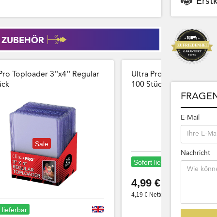
Erst
 ZUBEHÖR
Pro Toploader 3''x4'' Regular
Ultra Pro Card Sleeves 
̈ck
100 Stück Wiederversch
FRAGEN
E-Mail
Sale
Nachricht
Sofort lieferbar
4,99 €
4,19 € Netto
 lieferbar