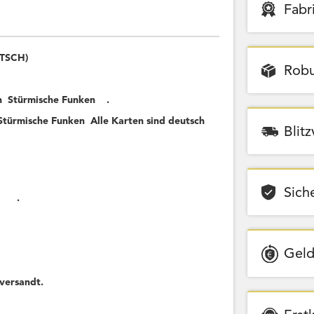
Fabr
UTSCH)
Robu
n Stürmische Funken .
Stürmische Funken Alle Karten sind deutsch
Blit
Sich
nken .
Geld
versandt.