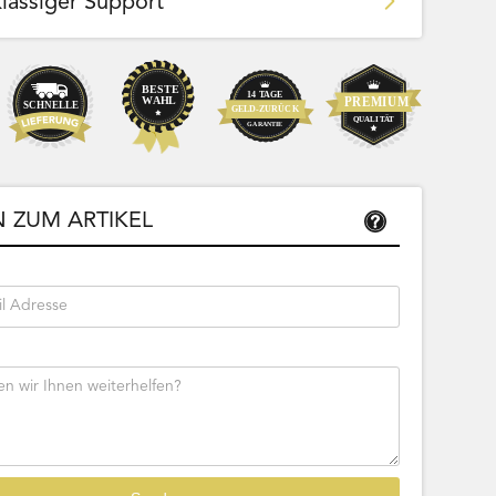
klassiger Support
Team Bags
Pokemon - Start Deck 100 Battle
ließbar
Collection (Japanisch)
 ZUM ARTIKEL
Bestseller
Sofort lieferbar