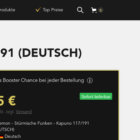
rodukte
Top Preise
0
191 (DEUTSCH)
 Booster Chance bei jeder Bestellung
Sofort lieferbar
5 €
St. zzgl.
Versand
emon - Stürmische Funken - Kapuno 117/191
UTSCH)
Deutsch