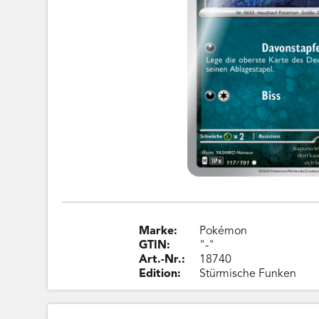
Marke:
Pokémon
GTIN:
"-"
Art.-Nr.:
18740
Edition:
Stürmische Funken