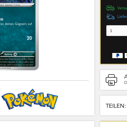
Versa
Liefe
D
TEILEN: