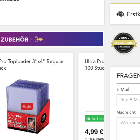
Erst
 ZUBEHÖR
Pro Toploader 3''x4'' Regular
Ultra Pro Card Sleeves 
̈ck
100 Stück Wiederversch
FRAGEN
E-Mail
Sale
Nachricht
Sofort lieferbar
4,99 €
4,19 € Netto