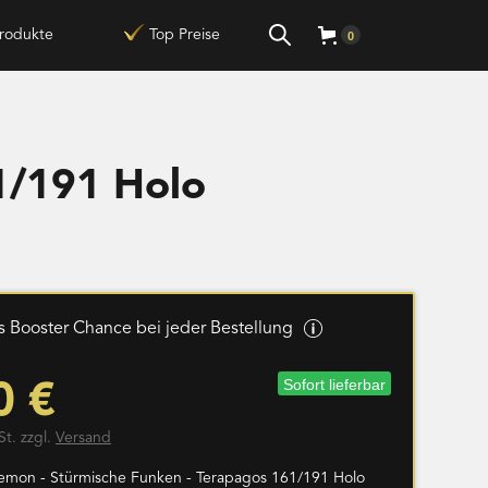
rodukte
Top Preise
0
1/191 Holo
 Booster Chance bei jeder Bestellung
Sofort lieferbar
0 €
St. zzgl.
Versand
emon - Stürmische Funken - Terapagos 161/191 Holo