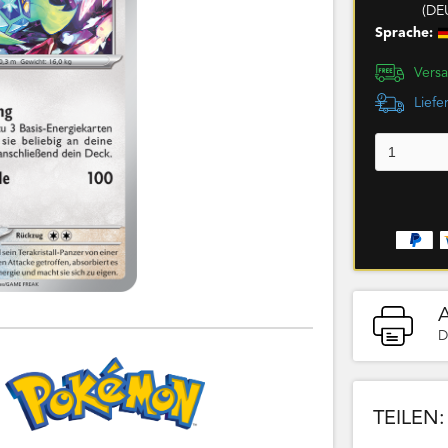
(DE
Sprache:
Versa
Liefe
D
TEILEN: