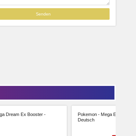
Sofort lieferbar
39,99
33,61 € Netto
tseite
Beschreibung
Zur Produktseite
a Dream Ex Booster -
Pokemon - Mega Entwicklung
Deutsch