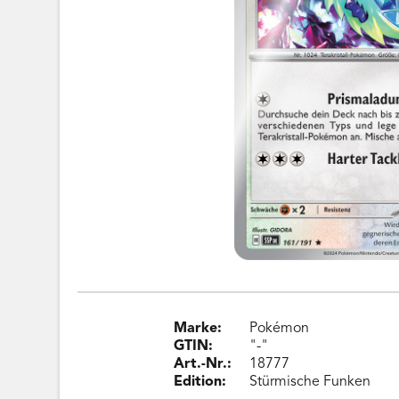
Marke:
Pokémon
GTIN:
"-"
Art.-Nr.:
18777
Edition:
Stürmische Funken