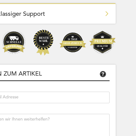
klassiger Support
Team Bags
Pokemon - Start Deck 100 Battle
ließbar
Collection (Japanisch)
 ZUM ARTIKEL
Bestseller