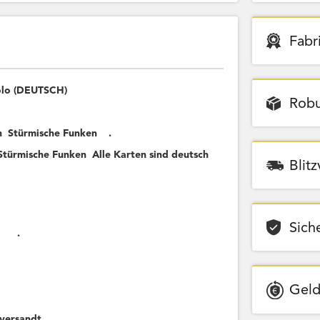
Fabr
olo (DEUTSCH)
Robu
n Stürmische Funken .
Stürmische Funken Alle Karten sind deutsch
Blit
Sich
nken .
Geld
versandt.