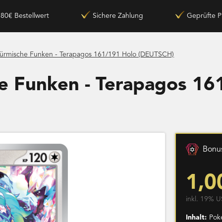
180€ Bestellwert
Sichere Zahlung
Geprüfte P
ürmische Funken - Terapagos 161/191 Holo (DEUTSCH)
e Funken - Terapagos 16
Bonus
1,0
inkl. 19% U
Inhalt:
Pok